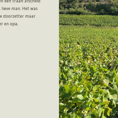
 en een traan afscheid
 lieve man. Het was
ge doorzetter maar
er en opa.