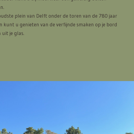
n.
 oudste plein van Delft onder de toren van de 780 jaar
n kunt u genieten van de verfijnde smaken op je bord
uit je glas.