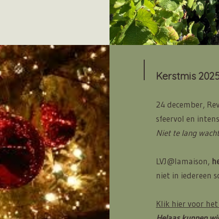
Kerstmis 202
24 december, Reve
sfeervol en intens 
Niet te lang wach
LVJ@lamaison,
h
niet in iedereen 
Klik hier voor he
Helaas kunnen wij