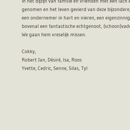
in het bijzijn van familie en vrienden met een lach
genomen en het leven gevierd van deze bijzondere,
een ondernemer in hart en nieren, een eigenzinni
bovenal een fantastische echtgenoot, (schoon)vad
We gaan hem vreselijk missen.
Cokky,
Robert Jan, Désiré, Isa, Roos
Yvette, Cedric, Senne, Silas, Tyl