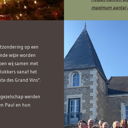
maximum aantal b
itzondering op een
nde wijze worden
ebben wij samen met
plukkers vanaf het
te des Grand Vins".
d gezelschap werden
en Paul en hun