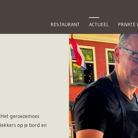
RESTAURANT
ACTUEEL
PRIVATE 
'. Het geroezemoes
lekkers op je bord en